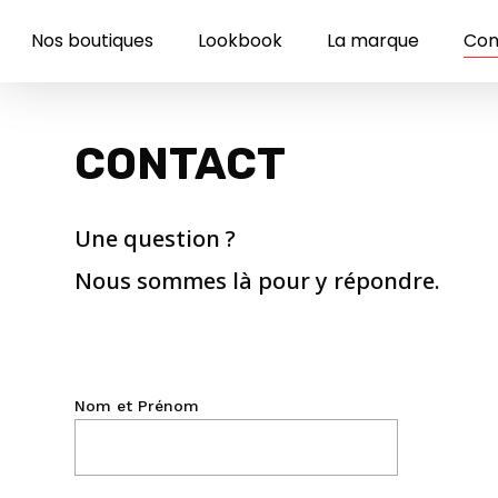
Skip
to
Nos boutiques
Lookbook
La marque
Con
main
content
CONTACT
Une question ?
Nous sommes là pour y répondre.
Nom et Prénom