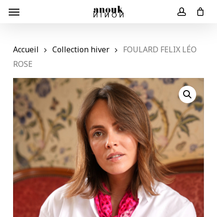
Skip
Menu
to
Panier
Close
account
Cart
main
content
Accueil
Collection hiver
FOULARD FELIX LÉO
ROSE