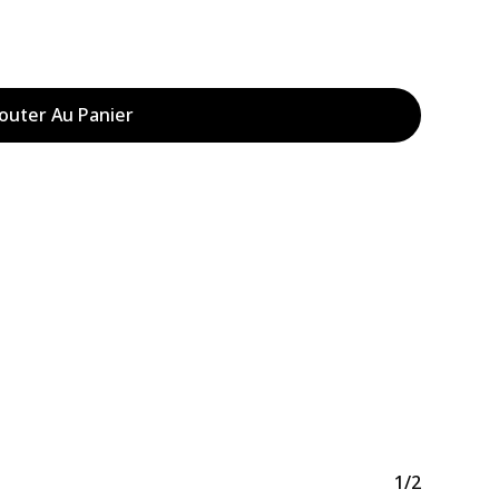
outer Au Panier
Votre panier est vide.
Acheter Des Produits
1/2