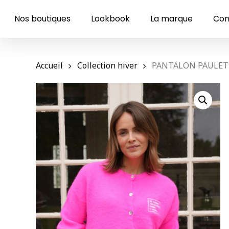
Skip
to
Nos boutiques
Lookbook
La marque
Con
main
content
Accueil
Collection hiver
PANTALON PAULET