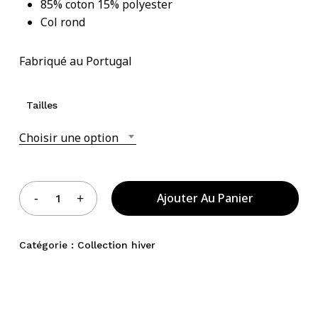
85% coton 15% polyester
était :
est :
Col rond
78.00 €.
39.00 €.
Votre panier est vide.
Fabriqué au Portugal
Acheter Des Produits
Tailles
Choisir une option
Ajouter Au Panier
Catégorie :
Collection hiver