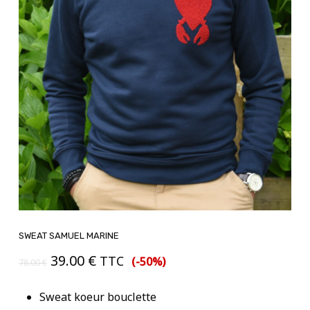
SWEAT SAMUEL MARINE
Le
Le
39.00
€
TTC
(-50%)
78.00
€
prix
prix
initial
actuel
Sweat koeur bouclette