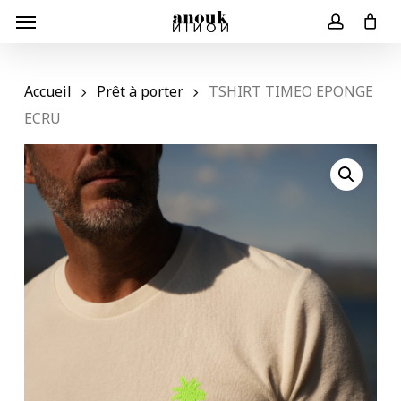
Skip
Menu
to
Panier
Close
account
Cart
main
content
Accueil
Prêt à porter
TSHIRT TIMEO EPONGE
ECRU