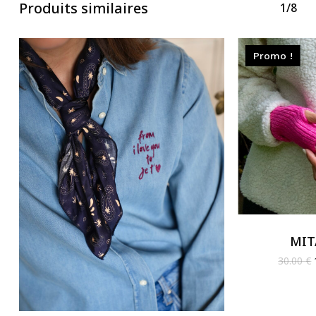
Produits similaires
1/8
Promo !
MIT
30.00
€