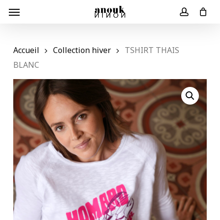
Skip
Menu
to
Panier
Close
account
Cart
main
content
Accueil
Collection hiver
TSHIRT THAIS
BLANC