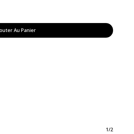
outer Au Panier
Votre panier est vide.
Acheter Des Produits
1/2