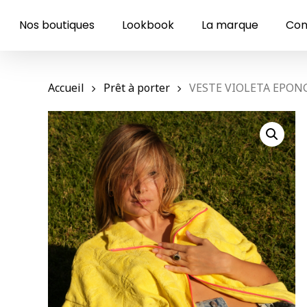
Skip
to
Nos boutiques
Lookbook
La marque
Con
main
content
Accueil
Prêt à porter
VESTE VIOLETA EPON