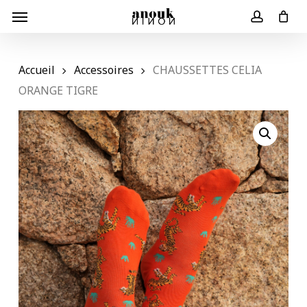
Skip
Menu
to
Panier
Close
account
Cart
main
content
Accueil
Accessoires
CHAUSSETTES CELIA
ORANGE TIGRE