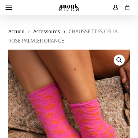
Skip
Menu
to
Panier
Close
account
Cart
main
content
Accueil
Accessoires
CHAUSSETTES CELIA
ROSE PALMIER ORANGE