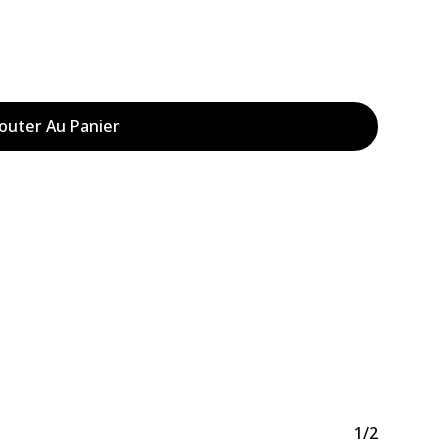
outer Au Panier
Votre panier est vide.
Acheter Des Produits
1/2