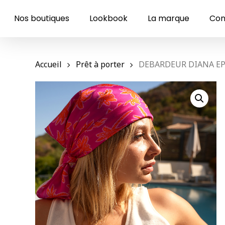
Skip
to
Nos boutiques
Lookbook
La marque
Con
main
content
Accueil
Prêt à porter
DEBARDEUR DIANA E