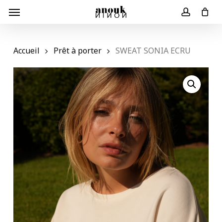
Skip
Menu
to
Panier
Close
account
Cart
main
content
Accueil
Prêt à porter
SWEAT SONIA ECRU