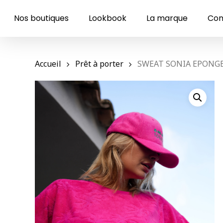
Skip
to
Nos boutiques
Lookbook
La marque
Con
main
content
Accueil
Prêt à porter
SWEAT SONIA EPONGE