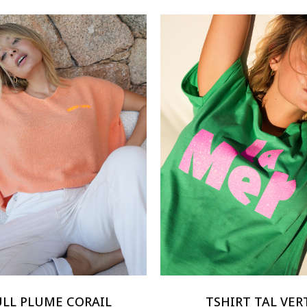
Ce
produit
a
rs
plusieurs
ULL PLUME CORAIL
TSHIRT TAL VER
ns.
variations.