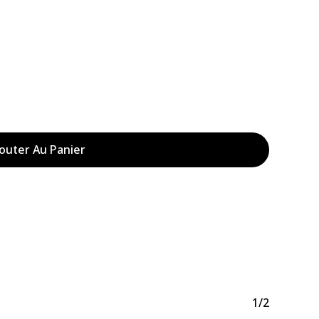
outer Au Panier
Votre panier est vide.
Acheter Des Produits
1/2