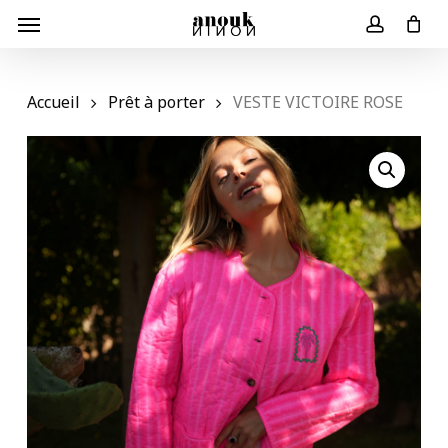
Skip
Menu
to
Panier
Close
account
Cart
main
content
Accueil
Prêt à porter
VESTE VICTOIRE ROSE