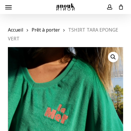
Skip
Menu
to
Panier
Close
account
Cart
main
content
Accueil
Prêt à porter
TSHIRT TARA EPONGE
VERT